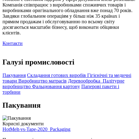
Компанія співпрацює з виробниками споживчих товарів і
виробниками оригінального обладнання вже понад 70 років.
Завдяки глобальним операціям у більш ніж 35 країнах і
прямим продажам і обслуговуванню по всьому світу
досягаються масштаби бізнесу, щоб виконати обіцянки
клієнтів.
Контакти
Галузі промисловості
Пакування
Складання готових виробів
Гігієнічні та медичні
товари
Виробництво матрасів
Деревообробка
Палітурне
виробництво
Фальцювання картону
Паперові пакети і
торбини
Пакування
Корисні документи
HotMelt-vs-Tape-2020_Packaging