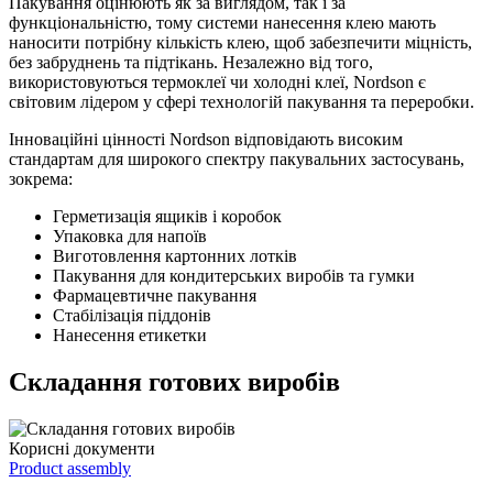
Пакування оцінюють як за виглядом, так і за
функціональністю, тому системи нанесення клею мають
наносити потрібну кількість клею, щоб забезпечити міцність,
без забруднень та підтікань. Незалежно від того,
використовуються термоклеї чи холодні клеї, Nordson є
світовим лідером у сфері технологій пакування та переробки.
Інноваційні цінності Nordson відповідають високим
стандартам для широкого спектру пакувальних застосувань,
зокрема:
Герметизація ящиків і коробок
Упаковка для напоїв
Виготовлення картонних лотків
Пакування для кондитерських виробів та гумки
Фармацевтичне пакування
Стабілізація піддонів
Нанесення етикетки
Складання готових виробів
Корисні документи
Product assembly