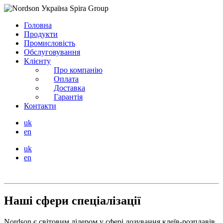
Головна
Продукти
Промисловість
Обслуговування
Клієнту
Про компанію
Оплата
Доставка
Гарантія
Контакти
uk
en
uk
en
Наші сфери спеціалізації
Nordson є світовим лідером у сфері дозування клеїв-розплавів.