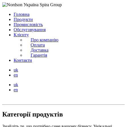
Головна
Продукти
Промисловість
Обслуговування
Клієнту
Про компанію
Оплата
Доставка
Гарантія
Контакти
uk
en
uk
en
Категорії продуктів
Знайдіть те, що потрібно саме вашому бізнесу. Унікальні