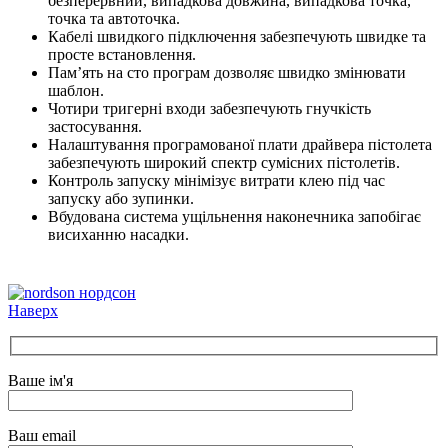
безперервний, випадкова довжина, випадкова точка,
точка та автоточка.
Кабелі швидкого підключення забезпечують швидке та
просте встановлення.
Пам’ять на сто програм дозволяє швидко змінювати
шаблон.
Чотири тригерні входи забезпечують гнучкість
застосування.
Налаштування програмованої плати драйвера пістолета
забезпечують широкий спектр сумісних пістолетів.
Контроль запуску мінімізує витрати клею під час
запуску або зупинки.
Вбудована система ущільнення наконечника запобігає
висиханню насадки.
Наверх
Ваше ім'я
Ваш email