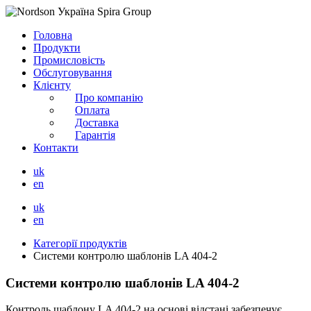
Головна
Продукти
Промисловість
Обслуговування
Клієнту
Про компанію
Оплата
Доставка
Гарантія
Контакти
uk
en
uk
en
Категорії продуктів
Системи контролю шаблонів LA 404-2
Системи контролю шаблонів LA 404-2
Контроль шаблону LA 404-2 на основі відстані забезпечує